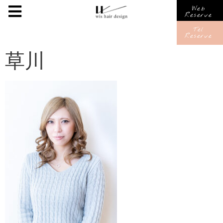
Web
Reserve
Tel
Reserve
草川