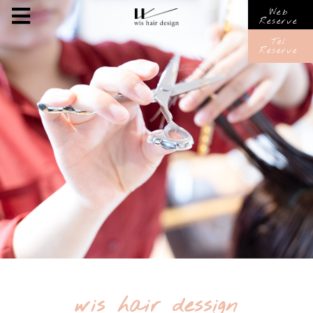
Web
Reserve
Tel
Reserve
wis hair dessign