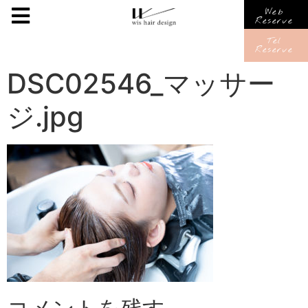
Web
Reserve
Tel
Reserve
DSC02546_マッサー
ジ.jpg