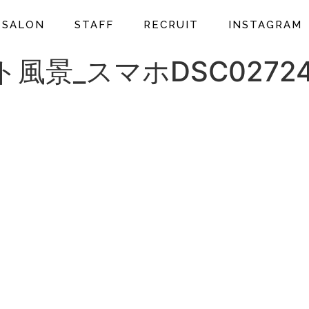
SALON
STAFF
RECRUIT
INSTAGRAM
ト風景_スマホDSC02724.